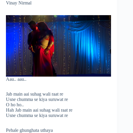
Vinay Nirmal
Aau.. aau..
Jab main aai suhag wali raat re
Usne chumma se kiya suruwat re
O ho ho..
Hah Jab main aai suhag wali raat re
Usne chumma se kiya suruwat re
Pehale ghunghata uthaya