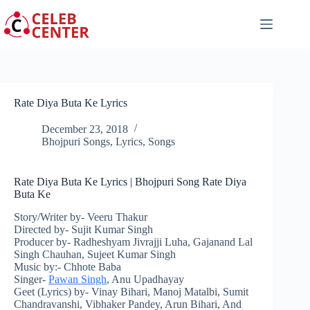
Skip
to
content
Rate Diya Buta Ke Lyrics
December 23, 2018
Bhojpuri Songs
,
Lyrics
,
Songs
Rate Diya Buta Ke Lyrics | Bhojpuri Song Rate Diya
Buta Ke
Story/Writer by- Veeru Thakur
Directed by- Sujit Kumar Singh
Producer by- Radheshyam Jivrajji Luha, Gajanand Lal
Singh Chauhan, Sujeet Kumar Singh
Music by:- Chhote Baba
Singer-
Pawan Singh
, Anu
Upadhayay
Geet (Lyrics) by- Vinay Bihari, Manoj
Matalbi
, Sumit
Chandravanshi, Vibhaker Pandey, Arun Bihari, And