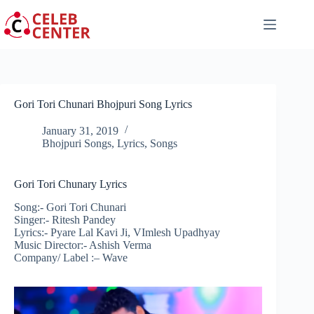
Skip
to
content
Gori Tori Chunari Bhojpuri Song Lyrics
January 31, 2019
Bhojpuri Songs
,
Lyrics
,
Songs
Gori Tori Chunary Lyrics
Song:- Gori Tori Chunari
Singer:- Ritesh Pandey
Lyrics:- Pyare Lal Kavi Ji, VImlesh Upadhyay
Music Director:- Ashish Verma
Company/
Label :
– Wave